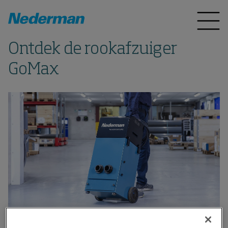
Ontdek de rookafzuiger
GoMax