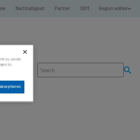
ere
Nachhaltigkeit
Partner
OEM
Region wählen
rät zu, um die
ngen zu
ter
 akzeptieren