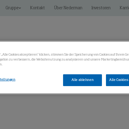
Gruppe
Kontakt
Über Nederman
Investoren
Karri
 „Alle Cookies akzeptieren“ klicken, stimmen Sie der Speicherung von Cookies auf Ihrem Ge
gation zu verbessern, die Websitenutzung zu analysieren und unsere Marketingbemühu
Vernetzte IIoT-Lösungen
Service
Knowledge Cen
n.
stellungen
Alle ablehnen
Alle Cookies
Luftstromalarm