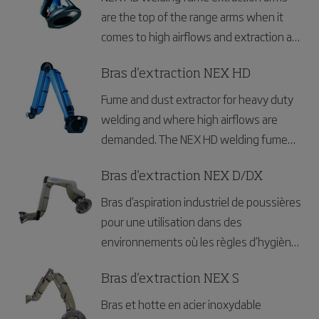
are the top of the range arms when it
comes to high airflows and extraction at
high temperatures. The weld fume
extractor are specially designed for
Bras d'extraction NEX HD
working environments with very heavy
Fume and dust extractor for heavy duty
smoke, vapours or non explosive dust.
welding and where high airflows are
demanded. The NEX HD welding fume
and dust extraction arm is top-of-the-
line for high airflows and extraction of
Bras d'extraction NEX D/DX
fume and dust at higher temperatures.
Bras d’aspiration industriel de poussières
pour une utilisation dans des
environnements où les règles d’hygiène
sont strictes. Répond aux exigences
d'utilisation dans des environnements
Bras d'extraction NEX S
contenant des poussières combustibles.
Bras et hotte en acier inoxydable