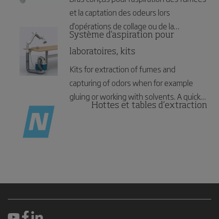
et la captation des odeurs lors
d'opérations de collage ou de la
Système d'aspiration pour
manipulation de solvants, par exemple.
Une solution flexible, économique et
laboratoires, kits
pratique offrant un poste de travail
Kits for extraction of fumes and
exempt de fumée aux laboratoires et à
capturing of odors when for example
l'industrie électronique, par exemple.
gluing or working with solvents. A quick
Hottes et tables d’extraction
and convenient solution for creating a
fume-free workplace in for example
laboratories and electronics industries.