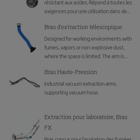
résistant aux acides. Répond à toutes les
exigences pour une utilisation dans des
environnements contentant de la
poussière et du gaz explosifs et des
Bras d'extraction télescopique
normes d’hygiène très strictes.
Designed for working environments with
fumes, vapors or non-explosive dust,
where the space is limited. The arm is
flexible in all directions and simple to
position and extend.
Bras Haute-Pression
Industrial vacuum extraction arms
supporting vacuum hose.
Extraction pour laboratoire, Bras
FX
Bras conçus pour l'aspiration des fumées