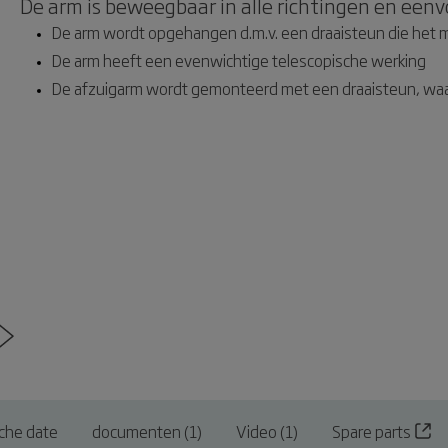
De arm is beweegbaar in alle richtingen en eenv
De arm wordt opgehangen d.m.v. een draaisteun die het m
De arm heeft een evenwichtige telescopische werking
De afzuigarm wordt gemonteerd met een draaisteun, waa
che date
documenten (1)
Video (1)
Spare parts