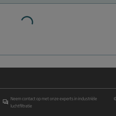
Neem contact op met onze experts in industriële
©
luchtfiltratie