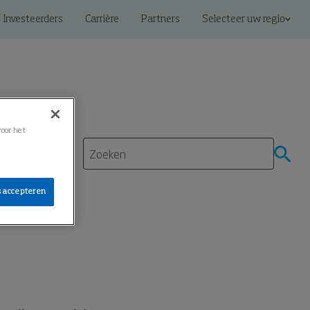
Investeerders
Carrière
Partners
Selecteer uw regio
voor het
s accepteren