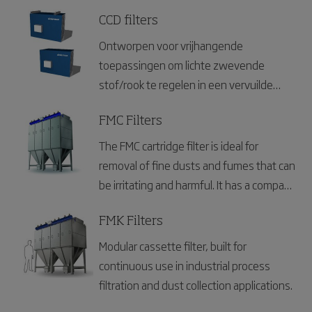
was developed specifically for silo and
bin venting applications.
CCD filters
Ontworpen voor vrijhangende
toepassingen om lichte zwevende
stof/rook te regelen in een vervuilde
luchtstroom.
FMC Filters
The FMC cartridge filter is ideal for
removal of fine dusts and fumes that can
be irritating and harmful. It has a compact
design and slide out filter removal
system for easy maintenance..
FMK Filters
Modular cassette filter, built for
continuous use in industrial process
filtration and dust collection applications.