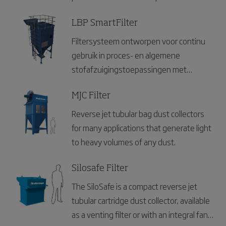
met een debiet tot 10.500 m³/u.
Geschikt voor alle soorten droog stof en
LBP SmartFilter
brandbaar stof en kan worden gebruikt in
Filtersysteem ontworpen voor continu
verschillende toepassingen zoals
gebruik in proces- en algemene
metaalslijpen, metaal snijden, gritstralen
stofafzuigingstoepassingen met
en algemeen stof.
algemeen stof.
MJC Filter
Reverse jet tubular bag dust collectors
for many applications that generate light
to heavy volumes of any dust.
Silosafe Filter
The SiloSafe is a compact reverse jet
tubular cartridge dust collector, available
as a venting filter or with an integral fan,