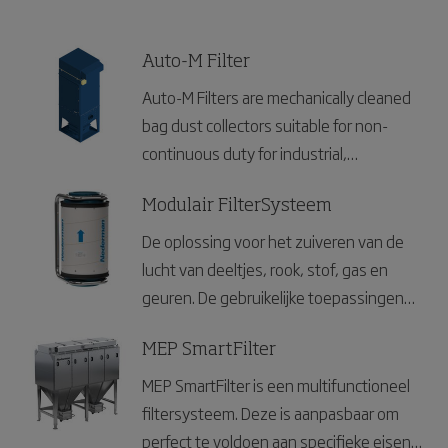
welding, metal fabrication and general
klantbehoeften. Daarnaast voldoen alle
dust.
modellen aan de ATEX- en NFPA-
Auto-M Filter
vereisten voor explosiegevaarlijk stof.
Auto-M Filters are mechanically cleaned
Met meer dan 35.000 installaties
bag dust collectors suitable for non-
wereldwijd en meer dan 75+ jaar
continuous duty for industrial,
ervaring is de LBR een bewezen
commercial and educational locations.
oplossing van een merk waarop u kunt
Modulair FilterSysteem
vertrouwen.
De oplossing voor het zuiveren van de
lucht van deeltjes, rook, stof, gas en
geuren. De gebruikelijke toepassingen
zijn TIG-lassen en puntlassen, afzuiging
in laboratoria, voedselverwerking en
MEP SmartFilter
geuren en chemische verwerking.
MEP SmartFilter is een multifunctioneel
filtersysteem. Deze is aanpasbaar om
perfect te voldoen aan specifieke eisen