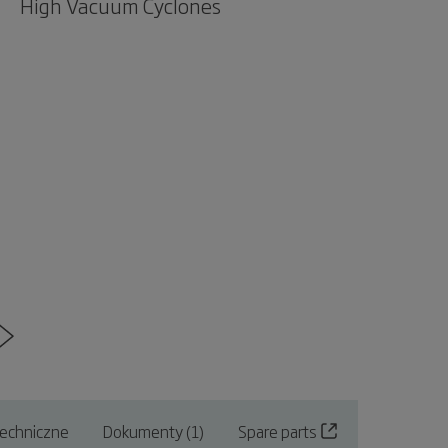
High Vacuum Cyclones
echniczne
Dokumenty (1)
Spare parts