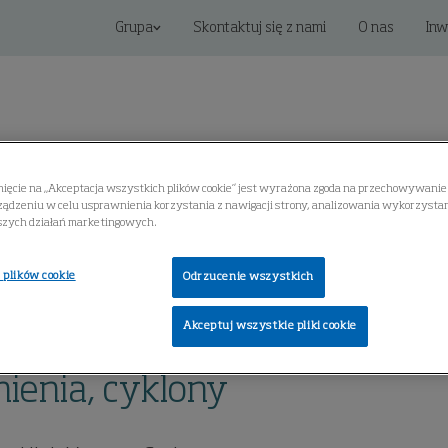
Grupa
Skontaktuj się z nami
O nas
Inw
nięcie na „Akceptacja wszystkich plików cookie” jest wyrażona zgoda na przechowywanie 
ądzeniu w celu usprawnienia korzystania z nawigacji strony, analizowania wykorzystani
Rozwiązania cyfrowe
Serwis
Centrum Wiedzy
szych działań marketingowych.
 plików cookie
Odrzucenie wszystkich
 wysokiego podciśnienia, cyklony
Akceptuj wszystkie pliki cookie
ienia, cyklony