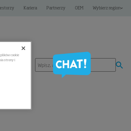
estorzy
Kariera
Partnerzy
OEM
Wybierz region
plików cookie
a strony i