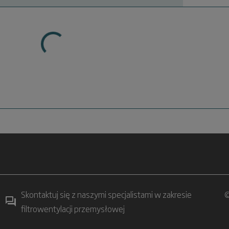
Skontaktuj się z naszymi specjalistami w zakresie
©
filtrowentylacji przemysłowej