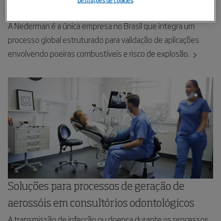
Definições de cookies
Equipamentos para Atmosferas Explosivas
A Nederman é a única empresa no Brasil que integra um
processo global estruturado para validação de aplicações
envolvendo poeiras combustíveis e risco de explosão.
Soluções para processos de geração de
aerossóis em consultórios odontológicos
A transmissão de infecção ou doença durante os processos