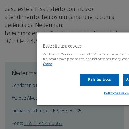
Caso esteja insatisfeito com nosso
atendimento, temos um canal direto com a
gerência da Nederman:
falecomogerente@nederman.com.br ou (11)
97593-0442 - WhatsApp e ligações.
Esse site usa cookies
Ao clicar em “Aceitar todos os cookies”, você concorda com o
melhorar a navegação no site, analisar o uso do site e ajudar
Cookie
Nederman do Brasil
Rejeitar todos
A
Condomínio Empresarial Majestic
Definições de co
Av. José Alves de Oliveira, 710, Galpão B-1
Jundiaí - São Paulo - CEP: 13213-105
Fone:
+55 11 4525-6565