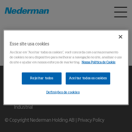
Pagina inicial
Produtos
*
Esse site usa cookies
Could not find the product
Ao clicar em “Aceitar todos os cookies”, você concorda com o armazenamento
de cookies no seu dispositivo para melhorar a navegação no site, analisar o uso
do site e ajudar em nossos esforços de marketing.
Nossa Política de Cookie
Rejeitar todos
Aceitar todos os cookies
Definições de cookies
Contate nossos Especialistas em Filtragem de Ar
Industrial
© Copyright Nederman Holding AB |
Privacy Policy