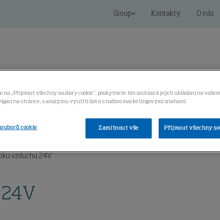
Group
Kontakty
O nás
e na „Přijmout všechny soubory cookie“, poskytnete tím souhlas k jejich ukládání na vašem
igací na stránce, s analýzou využití dat a s našimi marketingovými snahami.
oring
Servis
Centrum znalostí
souborů cookie
Zamítnout vše
Přijmout všechny so
toku vzduchu 24V
u 24V