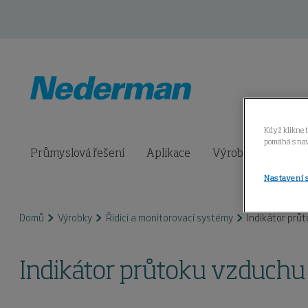
Když kliknet
pomáhá s nav
Průmyslová řešení
Aplikace
Výrobky
Monit
Nastavení 
Domů
Výrobky
Řídicí a monitorovací systémy
Indikátor prů
Indikátor průtoku vzduch