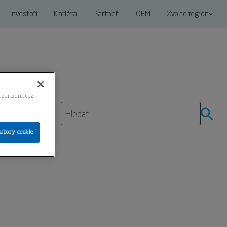
Investoři
Kariéra
Partneři
OEM
Zvolte region
 zařízení, což
ubory cookie