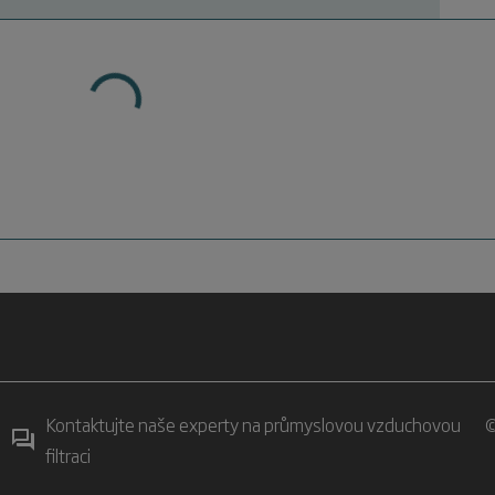
Kontaktujte naše experty na průmyslovou vzduchovou
©
filtraci