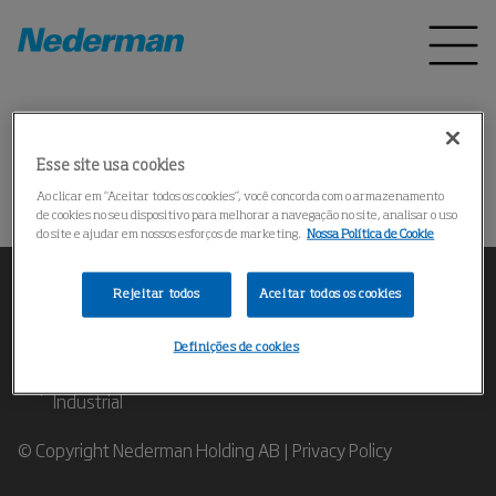
Pagina inicial
Produtos
*
Esse site usa cookies
操作失败
Ao clicar em “Aceitar todos os cookies”, você concorda com o armazenamento
de cookies no seu dispositivo para melhorar a navegação no site, analisar o uso
do site e ajudar em nossos esforços de marketing.
Nossa Política de Cookie
Rejeitar todos
Aceitar todos os cookies
Definições de cookies
Contate nossos Especialistas em Filtragem de Ar
Industrial
© Copyright Nederman Holding AB |
Privacy Policy