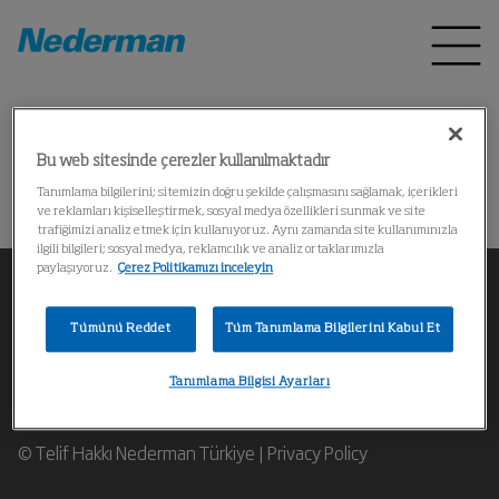
Home
Ürünler
*
Bu web sitesinde çerezler kullanılmaktadır
操作失败
Tanımlama bilgilerini; sitemizin doğru şekilde çalışmasını sağlamak, içerikleri
ve reklamları kişiselleştirmek, sosyal medya özellikleri sunmak ve site
trafiğimizi analiz etmek için kullanıyoruz. Aynı zamanda site kullanımınızla
ilgili bilgileri; sosyal medya, reklamcılık ve analiz ortaklarımızla
paylaşıyoruz.
Çerez Politikamızı inceleyin
Tümünü Reddet
Tüm Tanımlama Bilgilerini Kabul Et
Bir Nederman endüstriyel hava filtreleme uzmanıyla
Tanımlama Bilgisi Ayarları
iletişime geçin
© Telif Hakkı Nederman Türkiye |
Privacy Policy