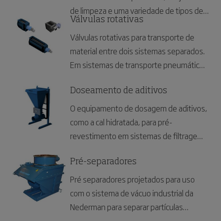
de limpeza e uma variedade de tipos de
Válvulas rotativas
bocais para uma ampla gama de
Válvulas rotativas para transporte de
aplicações.
material entre dois sistemas separados.
Em sistemas de transporte pneumático,
geralmente é necessária a descarga do
filtro ou ciclone para o silo, à pressão
Doseamento de aditivos
atmosférica. Esta é uma aplicação ideal
O equipamento de dosagem de aditivos,
para a válvula rotativa tipo NRS.
como a cal hidratada, para pré-
revestimento em sistemas de filtragem,
garante um funcionamento estável e
evita o entupimento dos elementos
Pré-separadores
filtrantes.
Pré separadores projetados para uso
com o sistema de vácuo industrial da
Nederman para separar partículas
maiores, aumentando a vida útil do filtro.