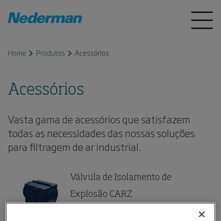
Home
Produtos
Acessórios
Acessórios
Vasta gama de acessórios que satisfazem
todas as necessidades das nossas soluções
para filtragem de ar industrial.
Válvula de Isolamento de
Explosão CARZ
Válvula de charneira para isolamento de