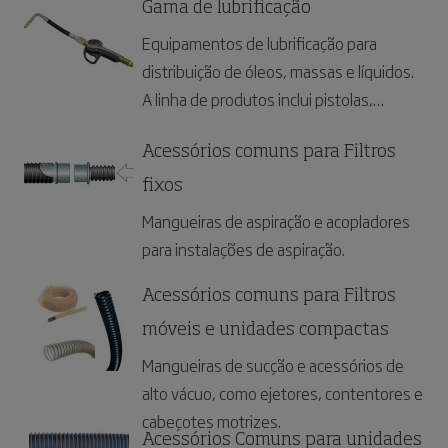
trabalho temporários ou permanentes.
Gama de lubrificação
Equipamentos de lubrificação para
distribuição de óleos, massas e líquidos.
A linha de produtos inclui pistolas,
enroladores, bombas de óleo, manuseio
de óleo usado, torres de serviço e
Acessórios comuns para Filtros
sistemas de monitorização de fluidos.
fixos
Mangueiras de aspiração e acopladores
para instalações de aspiração.
Acessórios comuns para Filtros
móveis e unidades compactas
Mangueiras de sucção e acessórios de
alto vácuo, como ejetores, contentores e
cabeçotes motrizes.
Acessórios Comuns para unidades