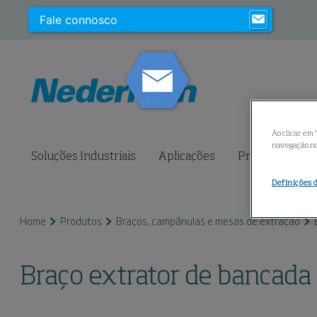
Fale connosco
Ao clicar em 
navegação no 
Soluções Industriais
Aplicações
Produtos
S
Definições 
Home
Produtos
Braços, campânulas e mesas de extração
Braço extrator de bancad