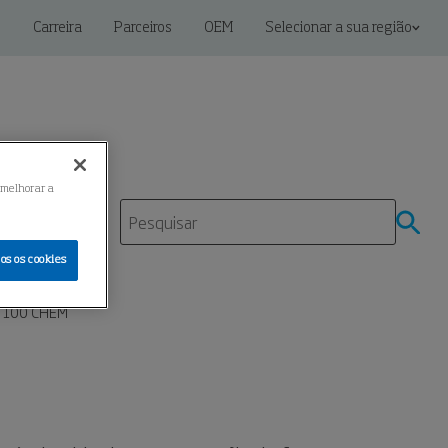
s
Carreira
Parceiros
OEM
Selecionar a sua região
 melhorar a
os os cookies
2 100 CHEM