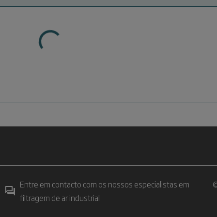
Entre em contacto com os nossos especialistas em
©
filtragem de ar industrial