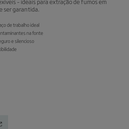
lexíveis – ideais para extração de fumos em
e ser garantida.
ço de trabalho ideal
ontaminantes na fonte
eguro e silencioso
bilidade