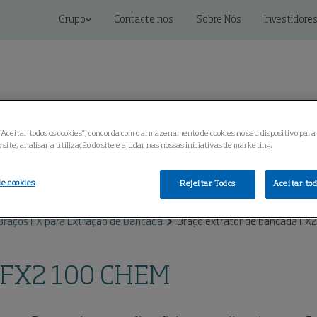
Grupo
Contacte nos
Sobre Nós
Investidore
"Aceitar todos os cookies", concorda com o armazenamento de cookies no seu dispositivo para
site, analisar a utilização do site e ajudar nas nossas iniciativas de marketing.
oluções conectadas
Serviço
Centro de Conhecimento
de cookies
Rejeitar Todos
Aceitar tod
Braços FX para Extração de Bancada
Braço extrator de bancada FX
a FX2 100 CHEM