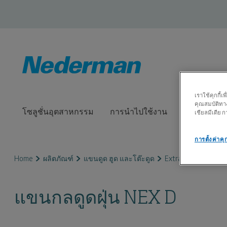
เราใช้คุกกี้
คุณสมบัติทาง
โซลูชั่นอุตสาหกรรม
การนำไปใช้งาน
ผลิตภัณฑ์
เชียลมีเดีย
การตั้งค่าคุก
Home
ผลิตภัณฑ์
แขนดูด ฮูด และโต๊ะดูด
Extraction Arms, N
แขนกลดูดฝุ่น NEX D