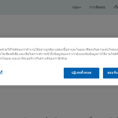
กลุ่ม
การติดต่อ
เกี
เพื่อช่วยให้ไซต์ของเราทำงานได้อย่างถูกต้อง แสดงเนื้อหาและโฆษณาที่ตรงกับความสนใจของผู้ใ
โซเชียลมีเดีย และเพื่อวิเคราะห์การเข้าถึงข้อมูลของเรา เรายังแบ่งปันข้อมูลการใช้งานไซต์
โซลูชันที่เชื่อมต่อ
บริการ
ศูนย์ความรู้
 การโฆษณาและพาร์ทเนอร์การวิเคราะห์ของเราอีกด้วย
กี้
ปฏิเสธทั้งหมด
ยอมรับค
EX D/DX
แขนกลดูดฝุ่น NEX D