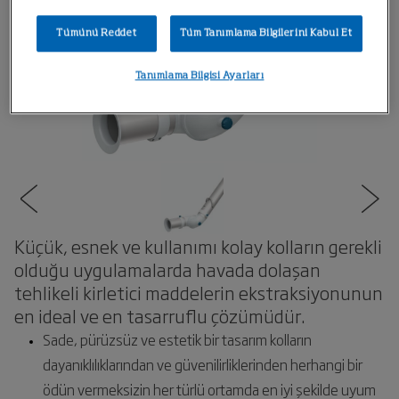
Tümünü Reddet
Tüm Tanımlama Bilgilerini Kabul Et
Tanımlama Bilgisi Ayarları
Küçük, esnek ve kullanımı kolay kolların gerekli
olduğu uygulamalarda havada dolaşan
tehlikeli kirletici maddelerin ekstraksiyonunun
en ideal ve en tasarruflu çözümüdür.
Sade, pürüzsüz ve estetik bir tasarım kolların
dayanıklılıklarından ve güvenilirliklerinden herhangi bir
ödün vermeksizin her türlü ortamda en iyi şekilde uyum