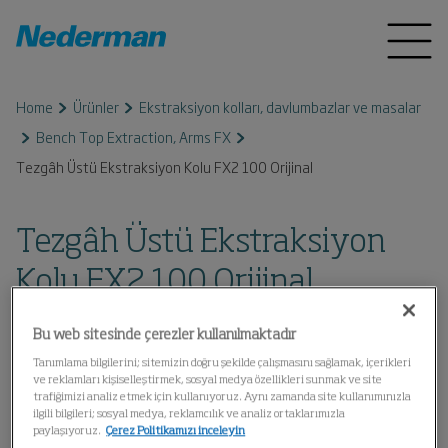
Home
Ürünler
Ekstraksiyon kolları, davlumbazlar ve masalar
Bench Top Extraction, Arms FX
Tezgâh Üstü Ekstraksiyon Kolu FX2 100 Orijinal
Tezgâh Üstü Ekstraksiyon
Kolu FX2 100 Orijinal
Bu web sitesinde çerezler kullanılmaktadır
Tanımlama bilgilerini; sitemizin doğru şekilde çalışmasını sağlamak, içerikleri
ve reklamları kişiselleştirmek, sosyal medya özellikleri sunmak ve site
trafiğimizi analiz etmek için kullanıyoruz. Aynı zamanda site kullanımınızla
ilgili bilgileri; sosyal medya, reklamcılık ve analiz ortaklarımızla
paylaşıyoruz.
Çerez Politikamızı inceleyin