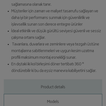
sağlamasına olanak tanır.
Müşteriler için zaman ve maliyet tasarrufu sağlayan ve
daha iyi bir performans sunmak için güvenilirlik ve
işlevsellik sunan son derece entegre ürünler
İdeal etkinlik ve düşük gürültü seviyesi güvenli ve sessiz
çalışma ortamı sağlar.
Tavanlara, duvarlara ve zeminlere veya tezgah üstüne
montajlarına sabitlenmeleri ve uygun kesim uzatma
profili maksimum montaj esnekliği sunar.
En dıştaki iki kol birleşimi döner tertibatı 360 °
döndürebilir ki bu da eşsiz manevra kabiliyetini sağlar.
Product details
Models