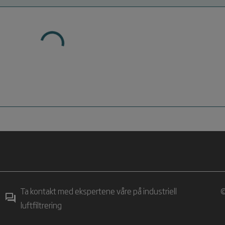
Ta kontakt med ekspertene våre på industriell
©
luftfiltrering