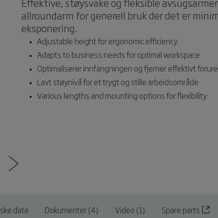
Effektive, støysvake og fleksible avsugsarmer.
allroundarm for generell bruk der det er minima
eksponering.
Adjustable height for ergonomic efficiency
Adapts to business needs for optimal workspace
Optimaliserer innfangningen og fjerner effektivt forur
Lavt støynivå for et trygt og stille arbeidsområde
Various lengths and mounting options for flexibility
iske data
Dokumenter (4)
Video (1)
Spare parts