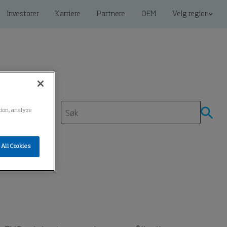
Investorer
Karriere
Partnere
OEM
Velg region
ation, analyze
All Cookies