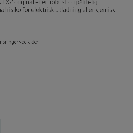
 FX2 original er en robust og pålitelig
l risiko for elektrisk utladning eller kjemisk
ensninger ved kilden