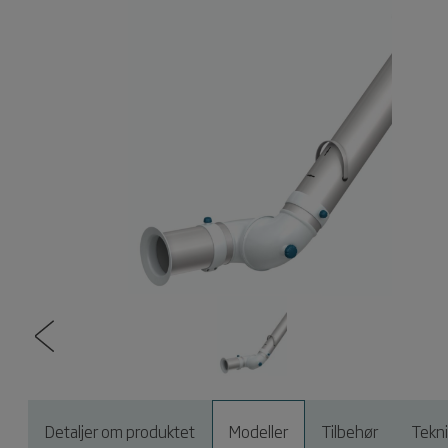
Detaljer om produktet
Modeller
Tilbehør
Tekn