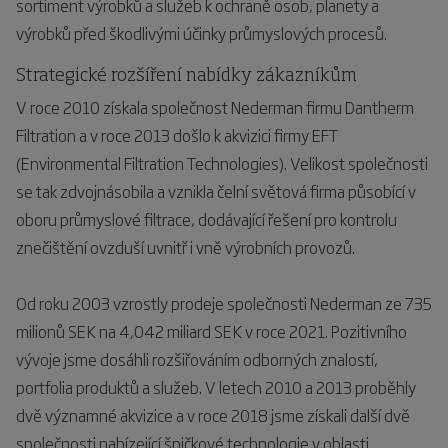
sortiment výrobků a služeb k ochraně osob, planety a
výrobků před škodlivými účinky průmyslových procesů.
Strategické rozšíření nabídky zákazníkům
V roce 2010 získala společnost Nederman firmu Dantherm
Filtration a v roce 2013 došlo k akvizici firmy EFT
(Environmental Filtration Technologies). Velikost společnosti
se tak zdvojnásobila a vznikla čelní světová firma působící v
oboru průmyslové filtrace, dodávající řešení pro kontrolu
znečištění ovzduší uvnitř i vně výrobních provozů.
Od roku 2003 vzrostly prodeje společnosti Nederman ze 735
milionů SEK na 4,042 miliard SEK v roce 2021. Pozitivního
vývoje jsme dosáhli rozšiřováním odborných znalostí,
portfolia produktů a služeb. V letech 2010 a 2013 proběhly
dvě významné akvizice a v roce 2018 jsme získali další dvě
společnosti nabízející špičkové technologie v oblasti