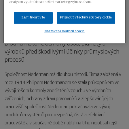
analýzou využití dat a s našimi marketingovými snahami.
Domů
O nás
Naše historie
Zamítnout vše
Přijmout všechny soubory cookie
Naše historie
Nastavení souborů cookie
Dlouhá historie ochrany osob, planety a
výrobků před škodlivými účinky průmyslových
procesů
Společnost Nederman má dlouhou historii. Firma založená v
roce 1944 Philipem Nedermanem se stala průkopníkem ve
vývoji řešení kontroly znečištění vzduchu ve výrobních
zařízeních, ochrany zdraví pracovníků a zlepšování jejich
pracovišť. Společnost Nederman pokračovala ve vývoji
produktů a systémů pro bezpečná, čistá a efektivní
pracoviště a v současné době nabízí na trhu nejobsáhlejší