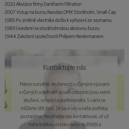
2010 Akvizice firmy Dantherm Filtration
2007 Vstup na burzu Nasdaq OMX Stockholm, Small-Cap
1985 Po změně vlastníka došlo k vyřazení ze seznamu.
1983 Uvedení na stockholmskou akciovou burzu
1944 Založení společnosti Philipem Nedermanem
Kontaktujte nás
Máme rozsáhlé zkušenosti s různými výzvami
v různých odvětvích a naši odborníci jsou velmi
zkušení, ochotní a profesionální. S námi se
můžete cítit jistě, že se o vás a vaše potřeby
postaráme. Neváhejte nás kontaktovat, ať už
máte krátkou otázku nebo složitější a