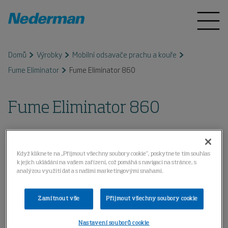
Domů
Výrobky
Mobilní odsavače prachu a kouře
Fume Eliminator
Fume Eliminator 860
Fume Eliminator 860
Když kliknete na „Přijmout všechny soubory cookie“, poskytnete tím souhlas
k jejich ukládání na vašem zařízení, což pomáhá s navigací na stránce, s
analýzou využití dat a s našimi marketingovými snahami.
Zamítnout vše
Přijmout všechny soubory cookie
Nastavení souborů cookie