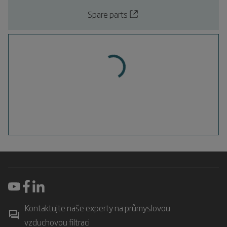
Spare parts
Kontaktujte naše experty na průmyslovou
vzduchovou filtraci