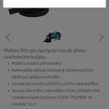
Mobilní filtr pro zachycení kouře přímo
svařovacího hořáku
Mobilní a snadno přenositelný
Automaticky udržuje nastavený odtahový průtok -
ideální pro aplikace na hořáku.
Varování při poruše a při 85% a 100% naplnění filtru.
Vysoce účinný filtr z nanovláken chrání uživatele před
submikronovými částicemi. F9 (EN 779) MERV 14
(ASHRAE 52.2)