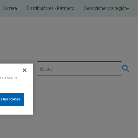
Carrera
Distribuidores - Partners
Seleccione una región
miento
a mejorar la
s las cookies