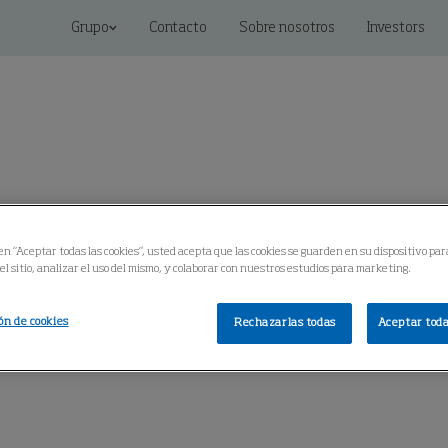
Grupo
Contacto
Sobre nosotros
Investors
Soluciones conectadas
Servicio
Centro de Conoci
 en “Aceptar todas las cookies”, usted acepta que las cookies se guarden en su dispositivo par
l sitio, analizar el uso del mismo, y colaborar con nuestros estudios para marketing.
ón de cookies
Rechazarlas todas
Aceptar toda