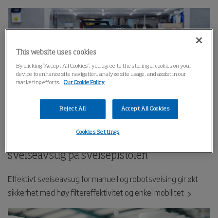
This website uses cookies
By clicking “Accept All Cookies”, you agree to the storing of cookies on your
device to enhance site navigation, analyze site usage, and assist in our
marketing efforts.
Our Cookie Policy
Reject All
Accept All Cookies
Cookies Settings
Fume Eliminator GoMax – Intelligent
sveiseavsug på sveisepistolen
Effektivt sveiseavsug for manuell og robotsveising gir økt
sikkerhet med høy filtereffektivitet og enkel mobilitet