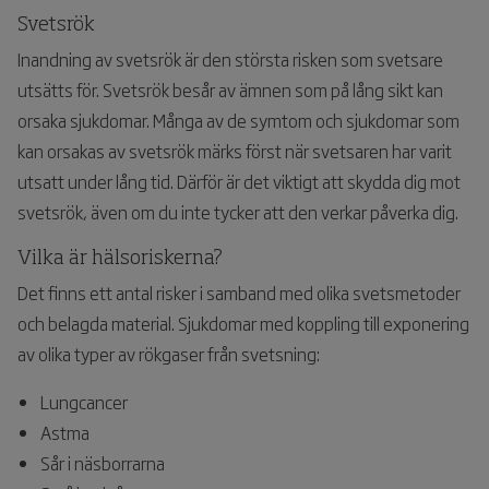
Svetsrök
Inandning av svetsrök är den största risken som svetsare
utsätts för. Svetsrök besår av ämnen som på lång sikt kan
orsaka sjukdomar. Många av de symtom och sjukdomar som
kan orsakas av svetsrök märks först när svetsaren har varit
utsatt under lång tid. Därför är det viktigt att skydda dig mot
svetsrök, även om du inte tycker att den verkar påverka dig.
Vilka är hälsoriskerna?
Det finns ett antal risker i samband med olika svetsmetoder
och belagda material. Sjukdomar med koppling till exponering
av olika typer av rökgaser från svetsning:
Lungcancer
Astma
Sår i näsborrarna