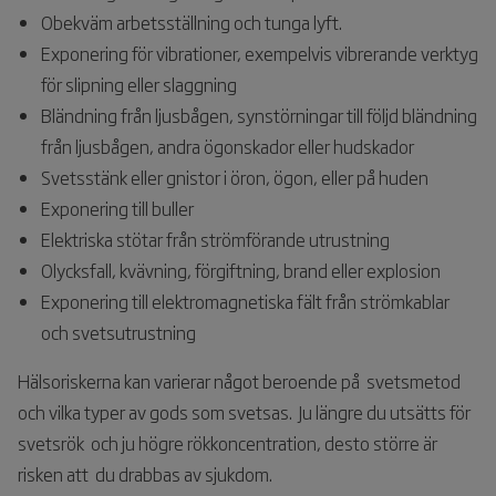
Obekväm arbetsställning och tunga lyft.
Exponering för vibrationer, exempelvis vibrerande verktyg
för slipning eller slaggning
Bländning från ljusbågen, synstörningar till följd bländning
från ljusbågen, andra ögonskador eller hudskador
Svetsstänk eller gnistor i öron, ögon, eller på huden
Exponering till buller
Elektriska stötar från strömförande utrustning
Olycksfall, kvävning, förgiftning, brand eller explosion
Exponering till elektromagnetiska fält från strömkablar
och svetsutrustning
Hälsoriskerna kan varierar något beroende på svetsmetod
och vilka typer av gods som svetsas. Ju längre du utsätts för
svetsrök och ju högre rökkoncentration, desto större är
risken att du drabbas av sjukdom.