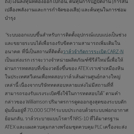
ถึง) เงินลงทุนที่ต้องออกไปก่อน, ต้นทุนการปฏิบัติงาน (การสิ้น
เปลืองพลังงานและการกำจัดของเสีย) และต้นทุนในการซ่อม
บำรุง
“
ระบบออกแบบขึ้นสำหรับการติดตั้งอุปกรณ์แบบแบ่งเป็นช่วง
และขยายระบบได้เพื่อรองรับขีดความสามารถเพิ่มเติมใน
อนาคต ที่นี่เป็นสถานที่ติดตั้ง
วาล์วจำกัดการระเบิด CARZ-N
เป็นแห่งแรก เราจะวางจำหน่ายผลิตภัณฑ์ซีรีส์ใหม่นี้เพื่อให้
ผ่านการทดสอบที่เข้มงวดยิ่งขึ้นของ ATEX เราเช่าเหมืองหิน
ในประเทศสวีเดนเพื่อทดสอบวาล์วเส้นผ่านศูนย์กลางใหญ่
เหล่านี้ เนื่องจากบริษัททดสอบหลายแห่งไม่มีสถานที่ที่
สามารถรองรับแรงระเบิดซึ่งใช้ในการทดสอบได้” ตามคำ
กล่าวของ Williamson ปริมาตรการดูดออกสูงสุดของระบบดัก
ฝุ่นนั้นอยู่ที่ 70,000 SCFM ระบบประกอบด้วยระบบฟอกอากาศ
ย้อนกลับ, วาล์วระบายแบบโรตารี่ NRS-10 ที่ได้มาตรฐาน
ATEX และแผงควบคุมกลางพร้อมชุดควบคุม PLC เครื่องจะส่ง