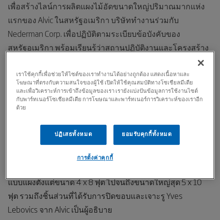
เพื่อสร้างไลน์การผลิตแผงไม้อัดขนาดใหญ่ปริมาณมากแห่ง
แรกของ Alvic ในสหรัฐอเมริกา บริษัททำงานร่วมกับ
Nederman Corp. เพื่อปฏิบัติตามระเบียบข้อบังคับของ
สหรัฐอเมริกา พร้อมเรียนรู้ว่าสถานปฏิบัติงานและโครงสร้าง
พื้นฐานต่างๆ แตกต่างจากโรงงานหลักของ Alvic ที่สเปน
อย่างไร ตัวแทนของ Nederman จากสหรัฐอเมริกาและสเปน
เราใช้คุกกี้เพื่อช่วยให้ไซต์ของเราทำงานได้อย่างถูกต้อง แสดงเนื้อหาและ
โฆษณาที่ตรงกับความสนใจของผู้ใช้ เปิดให้ใช้คุณสมบัติทางโซเชียลมีเดีย
เยี่ยมชมโรงงานหลักของ Alvic ที่ Alcaudete ประเทศสเปน
และเพื่อวิเคราะห์การเข้าถึงข้อมูลของเรา เรายังแบ่งปันข้อมูลการใช้งานไซต์
กับพาร์ทเนอร์โซเชียลมีเดีย การโฆษณาและพาร์ทเนอร์การวิเคราะห์ของเราอีก
ด้วย
Alvic สหรัฐอเมริกาเป็นส่วนหนึ่งของ Grupo Alvic ในประเทศ
สเปน ในปี 2017 มีการก่อตั้ง Alvic สหรัฐอเมริกาขึ้นเพื่อจัดหา
ปฏิเสธทั้งหมด
ยอมรับคุกกี้ทั้งหมด
สินค้าให้แก่ตลาดอเมริกาเหนือจาก Auburndale รัฐฟลอริดา
บริษัทแห่งนี้ผลิตชิ้นส่วนที่ทำจาก MDF และแผ่นไม้อัดพาร์ติเคิ
การตั้งค่าคุกกี้
ลบอร์ด เคลือบด้วย Synchron และแล็กเกอร์ จำหน่ายในรูป
แบบแผงตั้งแต่ขนาด 4 x 8 ฟุต ไปจนถึงขนาดใหญ่สุด 5 x 10
ฟุต รวมถึงชิ้นส่วนที่ได้รับการปิดขอบและเจาะรู Yves
Lebovics จาก Alvic เป็นผู้อธิบาย