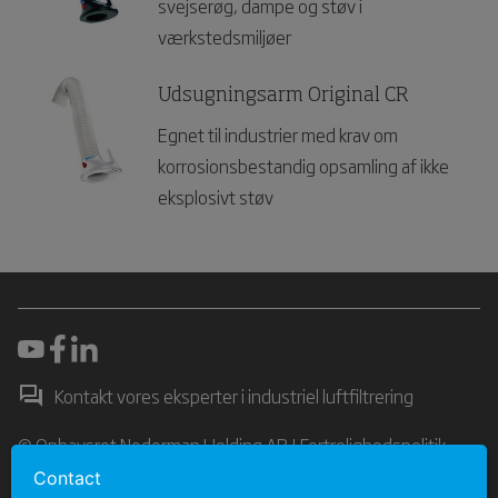
svejserøg, dampe og støv i
værkstedsmiljøer
Udsugningsarm Original CR
Egnet til industrier med krav om
korrosionsbestandig opsamling af ikke
eksplosivt støv
Kontakt vores eksperter i industriel luftfiltrering
© Ophavsret Nederman Holding AB |
Fortrolighedspolitik
Contact