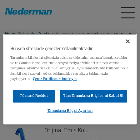
Home
Ürünler
Ekstraksiyon kolları, davlumbazlar ve masalar
Extraction Arms, Original
Bu web sitesinde çerezler kullanılmaktadır
Tanımlama bilgilerini; sitemizin doğru şekilde çalışmasını sağlamak, içerikleri
ve reklamları kişiselleştirmek, sosyal medya özellikleri sunmak ve site
Extraction Arms, Original
trafiğimizi analiz etmek için kullanıyoruz. Aynı zamanda site kullanımınızla
ilgili bilgileri; sosyal medya, reklamcılık ve analiz ortaklarımızla
paylaşıyoruz.
Çerez Politikamızı inceleyin
Orijinal ekstraksiyon kolu, çalışma
atölyelerinde kaynak dumanlarının, dumanın
Tümünü Reddet
Tüm Tanımlama Bilgilerini Kabul Et
ve tozların ekstraksiyonu için mükemmel bir
çözümdür.
Tanımlama Bilgisi Ayarları
Orijinal Emiş Kolu