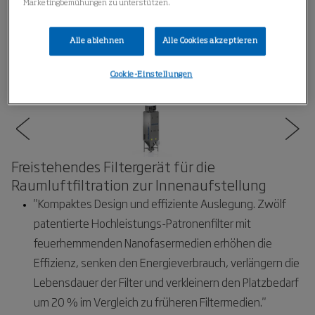
Marketingbemühungen zu unterstützen.
Alle ablehnen
Alle Cookies akzeptieren
Cookie-Einstellungen
Freistehendes Filtergerät für die
Raumluftfiltration zur Innenaufstellung
"Kompaktes Design und effiziente Auslegung. Zwölf
patentierte Hochleistungs-Patronenfilter mit
feuerhemmenden Nanofasermedien erhöhen die
Effizienz, senken den Energieverbrauch, verlängern die
Lebensdauer der Filter und verkleinern den Platzbedarf
um 20 % im Vergleich zu früheren Filtermedien."