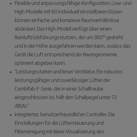
Flexible und anpassungsfähige Konfiguration. Low- und
High-Modelle mit 60 individuell einstellbaren Düsen
können einfache und komplexe Raumverhältnisse
abdecken. Das High-Modell verfügt über einen
Reinluftrückführungsstutzen, der um 360° gedreht
und in der Höhe ausgefahren werden kann, sodass das
Gerät die Luft entsprechend der Raumgeometrie
optimiert abgeben kann.
"Leistungsstarker und leiser Ventilator. Ein robuster,
leistungsgähiger und zuverlässiger Lüfter der
Combifab-F-Serie, der in einer Schallhaube
eingeschlossen ist, hält den Schallpegel unter 72
dB(A)."
Integrierter, benutzerfreundlicher Controller. Die
Einstellungen für die Lüftersteuerung und
Filterreinigung mit klarer Visualisierung des