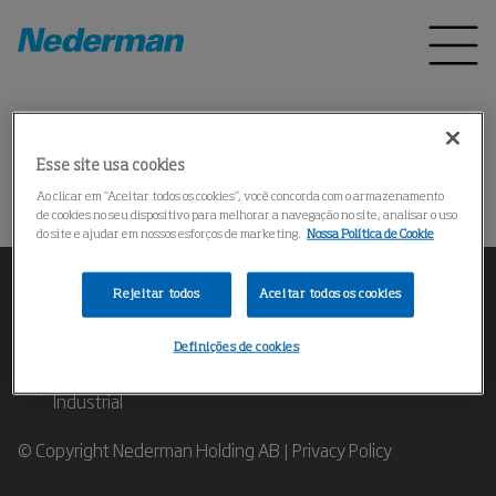
Pagina inicial
Produtos
*
Esse site usa cookies
Could not find the product
Ao clicar em “Aceitar todos os cookies”, você concorda com o armazenamento
de cookies no seu dispositivo para melhorar a navegação no site, analisar o uso
do site e ajudar em nossos esforços de marketing.
Nossa Política de Cookie
Rejeitar todos
Aceitar todos os cookies
Definições de cookies
Contate nossos Especialistas em Filtragem de Ar
Industrial
© Copyright Nederman Holding AB |
Privacy Policy