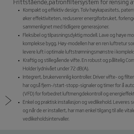
Frittstående,patronfiltersystem for rensing 
Kompakt og effektiv design. Tolv høykapasitets, pat
øker effektiviteten, reduserer energiforbruket, forlen
sammenlignet med tidligere generasjoner.
Fleksibel og tilpasningsdyktig modell. Lave og høye mo
komplekse bygg. Høy-modellen har en ren luftretur som
levere luft i optimale luftstrømningsmønstre i kompleks
Kraftig og stillegående vifte. En robust og pålitelig C
Holder lydnivået under 72 dB(A).
Integrert, brukervennlig kontroller. Driver vifte- og fil
har også fjern-/start-stopp-signaler og timer for å a
(VFD) for forbedret luftmengdekontroll og energieffekti
Enkel og praktisk installasjon og vedlikehold. Lever
og når de er installert, har man enkel tilgang til alle v
vedlikeholdsintervaller.