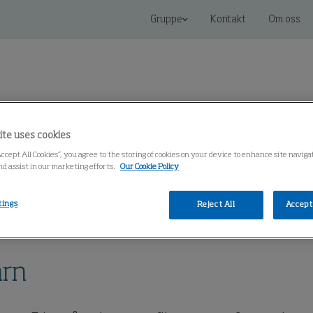
Gruppe
Kontakt
Om oss
ite uses cookies
koblede løsninger
Service
Kunnskapssenter
Accept All Cookies”, you agree to the storing of cookies on your device to enhance site navig
nd assist in our marketing efforts.
Our Cookie Policy
tings
Reject All
Accept 
r
Luftrensetårn
MCP-12S-APT Luftrensetårn
årn