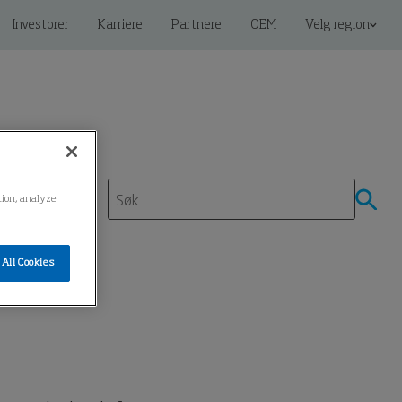
Investorer
Karriere
Partnere
OEM
Velg region
ation, analyze
All Cookies