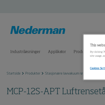
This webs
Industriløsninger
Applikator
Produkter
Til
By clicking “
site usage, a
Cookies Set
Startside
Produkter
Stasjonære lavvakuum røyk- og støvfilte
MCP-12S-APT Luftrenset