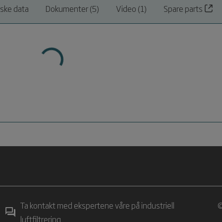
iske data
Dokumenter (5)
Video (1)
Spare parts
Ta kontakt med ekspertene våre på industriell
©
luftfiltrering