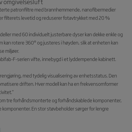
av omgivelsesluft
enterte patronfiltre med brannhemmende, nanofibermedier
ger filterets levetid og reduserer fotavtrykket med 20 %
deller med 60 individuelt justerbare dyser kan dekke enkle og
 kan rotere 360° og justeres i høyden, slik at enheten kan
e miljøer.
ombifab-F-serien vifte, innebygd i et lyddempende kabinett.
terrengjøring, med tydelig visualisering av enhetsstatus. Den
utomatisere driften. Hver modell kan ha en frekvensomformer
vitet."
es som tre forhåndsmonterte og forhåndskablede komponenter,
itale komponenter. En stor støvbeholder sørger for lengre