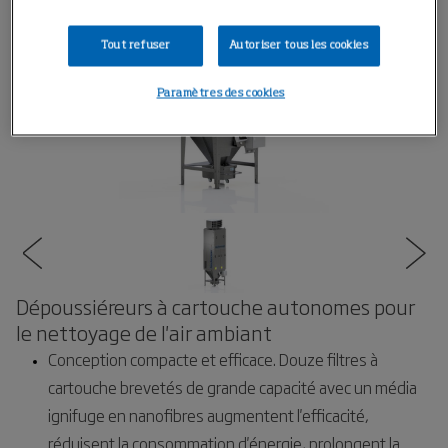
Tout refuser
Autoriser tous les cookies
Paramètres des cookies
Dépoussiéreurs à cartouche autonomes pour
le nettoyage de l'air ambiant
Conception compacte et efficace. Douze filtres à
cartouche brevetés de grande capacité avec un média
ignifuge en nanofibres augmentent l'efficacité,
réduisent la consommation d'énergie, prolongent la