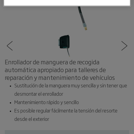
Enrollador de manguera de recogida
automática apropiado para talleres de
reparación y mantenimiento de vehículos
Sustitución de la manguera muy sencilla y sin tener que
desmontar el enrollador
Mantenimiento rápido y sencillo
Es posible regular fácilmente la tensión del resorte
desde el exterior