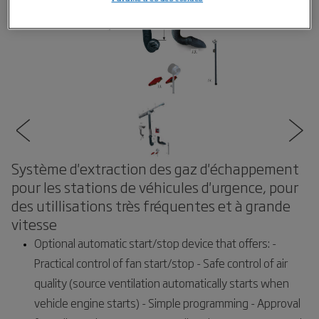
Système d'extraction des gaz d'échappement
pour les stations de véhicules d'urgence, pour
des utillisations très fréquentes et à grande
vitesse
Optional automatic start/stop device that offers: -
Practical control of fan start/stop - Safe control of air
quality (source ventilation automatically starts when
vehicle engine starts) - Simple programming - Approval