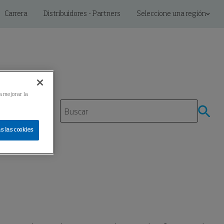
Carrera
Distribuidores - Partners
Seleccione una región
a mejorar la
miento
s las cookies