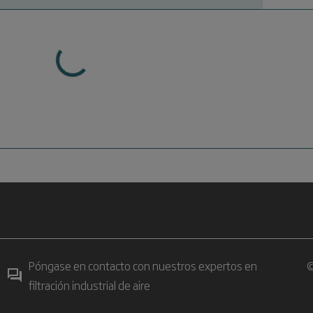
Póngase en contacto con nuestros expertos en
©
filtración industrial de aire