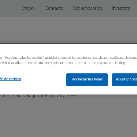
Grupo
Contacto
Sobre nosotros
Investors
 en “Aceptar todas las cookies”, usted acepta que las cookies se guarden en su dispositivo par
l sitio, analizar el uso del mismo, y colaborar con nuestros estudios para marketing.
Soluciones conectadas
Servicio
Centro de Conoci
ón de cookies
Rechazarlas todas
Aceptar toda
s
Sistemas Magna
Magna Track HS