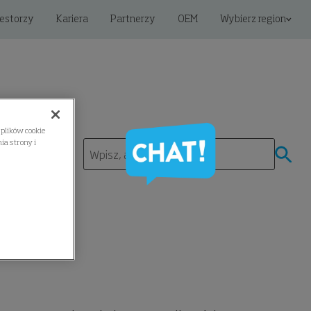
estorzy
Kariera
Partnerzy
OEM
Wybierz region
plików cookie
a strony i