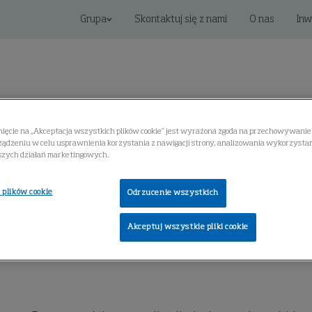
Grupa
Skontaktuj się z nami
O nas
Inw
nięcie na „Akceptacja wszystkich plików cookie” jest wyrażona zgoda na przechowywanie 
ądzeniu w celu usprawnienia korzystania z nawigacji strony, analizowania wykorzystani
Rozwiązania cyfrowe
Serwis
Centrum Wiedzy
szych działań marketingowych.
 plików cookie
Odrzucenie wszystkich
agu spalin samochodowych
Systemy Magna
Magna Track HS
Akceptuj wszystkie pliki cookie