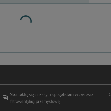
Skontaktuj się z naszymi specjalistami w zakresie
©
filtrowentylacji przemysłowej