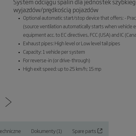
System odciągu spalin dla jednostek szybkie
wyjazdów/prędkością pojazdów
Optional automatic start/stop device that offers: - Practi
(source ventilation automatically starts when vehicle 
equipment acc. to EC directives, FCC (USA) and IC (Can
Exhaust pipes: High level or Low level tail pipes
Capacity: 1 vehicle per system
For reverse-in (or drive-through)
High exit speed: up to 25 km/h; 15 mp
echniczne
Dokumenty (1)
Spare parts