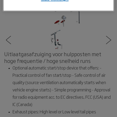
Cookie-instellingen
Uitlaatgasafzuiging voor hulpposten met
hoge frequentie / hoge snelheid runs
Optional automatic start/stop device that offers: -
Practical control of fan start/stop - Safe control of air
quality (source ventilation automatically starts when
vehicle engine starts) - Simple programming - Approval
for radio equipment acc. to EC directives, FCC (USA) and
IC (Canada)
Exhaust pipes: High level or Low level tail pipes