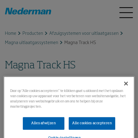
Home
Producten
Afzuigsystemen voor uitlaatgassen
Magna uitlaatgassystemen
Magna Track HS
Magna Track HS
Door op “Alle cookies accepteren” te klikken gaat u akkoord met het opslaan
van cookies op uw apparaat voor het verbeteren van websitenavigatie, het
analyseren van websitegebruik en om ons te helpen bij onze
marketingprojecten.
Alles afwijzen
Alle cookies accepteren