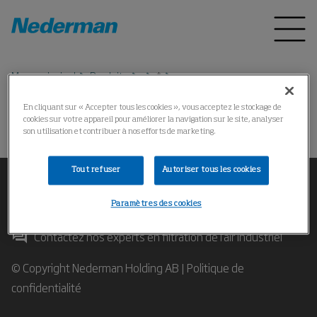
Menu principal
Produits
*
En cliquant sur « Accepter tous les cookies », vous acceptez le stockage de
cookies sur votre appareil pour améliorer la navigation sur le site, analyser
操作失败
son utilisation et contribuer à nos efforts de marketing.
Tout refuser
Autoriser tous les cookies
Paramètres des cookies
Contactez nos experts en filtration de l'air industriel
© Copyright Nederman Holding AB |
Politique de
confidentialité