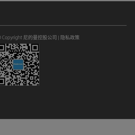
© Copyright 尼的曼控股公司 |
隐私政策