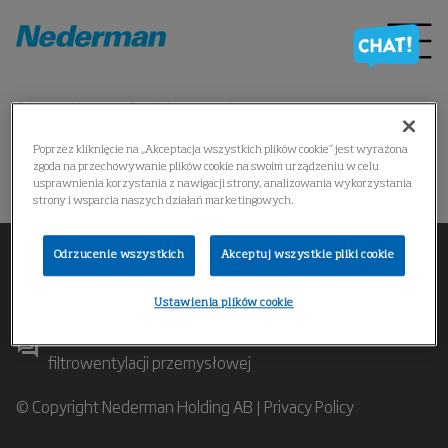
Strona główna
Produkty
*
Poprzez kliknięcie na „Akceptacja wszystkich plików cookie” jest wyrażona
zgoda na przechowywanie plików cookie na swoim urządzeniu w celu
操作失败
usprawnienia korzystania z nawigacji strony, analizowania wykorzystania
strony i wsparcia naszych działań marketingowych.
Odrzucenie wszystkich
Akceptuj wszystkie pliki cookie
Ustawienia plików cookie
Skontaktuj się z naszymi specjalistami w zakresie
filtrowentylacji przemysłowej
© Copyright Nederman Holding AB |
Privacy Policy