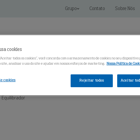
Grupo
Contato
Sobre Nós
usa cookies
“Aceitar todos os cookies”, você concorda com o armazenamento de cookies no seu dispositivo
site, analisar o uso do site e ajudar em nossos esforços de marketing.
Nossa Política de Cook
oluções de Conectividade
Serviços
Centro de Conheci
de cookies
Rejeitar todos
Aceitar tod
Equilibrador