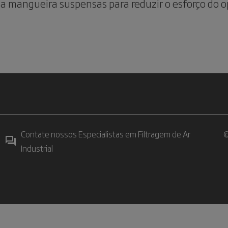
a mangueira suspensas para reduzir o esforço do o
Contate nossos Especialistas em Filtragem de Ar
©
Industrial