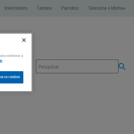
Investidores
Carreira
Parceiros
Selecione o Idioma
 para melhorar a
ie
mento
os os cookies