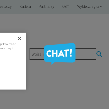
estorzy
Kariera
Partnerzy
OEM
Wybierz region
plików cookie
a strony i