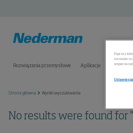
Poprzez klik
na swoim urz
wsparcia na
Rozwiązania przemysłowe
Aplikacje
Produkty
Ustawienia
Strona główna
Wyniki wyszukiwania
No results were found for '