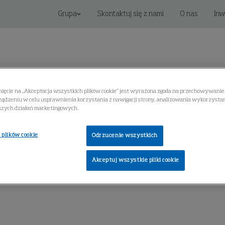
Grupa
Skontaktuj się z nami
O nas
Inw
nięcie na „Akceptacja wszystkich plików cookie” jest wyrażona zgoda na przechowywanie 
ądzeniu w celu usprawnienia korzystania z nawigacji strony, analizowania wykorzystani
szych działań marketingowych.
Rozwiązania cyfrowe
Serwis
Centrum Wiedzy
 plików cookie
Odrzucenie wszystkich
Akceptuj wszystkie pliki cookie
'