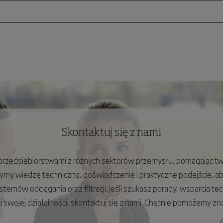
Skontaktuj się z nami
przedsiębiorstwami z różnych sektorów przemysłu, pomagając two
ymy wiedzę techniczną, doświadczenie i praktyczne podejście, a
systemów odciągania oraz filtracji. Jeśli szukasz porady, wsparcia t
swojej działalności, skontaktuj się z nami. Chętnie pomożemy zna