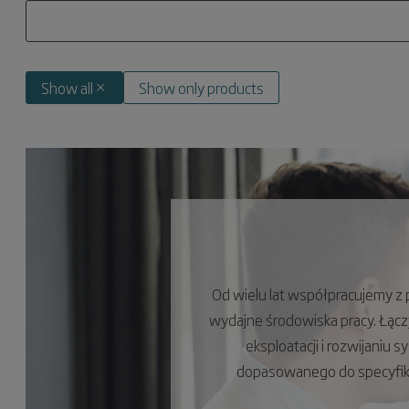
Show all
Show only products
Od wielu lat współpracujemy z 
wydajne środowiska pracy. Łącz
eksploatacji i rozwijaniu 
dopasowanego do specyfiki 