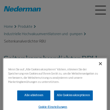
Home
Produkte
Industrielle Hochvakuumventilatoren und -pumpen
Seitenkanalverdichter RBU
Seitenkanalverdichter RBU
Wenn Sie auf „Alle Cookies akzeptieren“ klicken, stimmen Sie der
Speicherung von Cookies auf Ihrem Gerät zu, um die Websitenavigation zu
verbessern, die Websitenutzung zu analysieren und unsere
Marketingbemühungen zu unterstützen.
Alle ablehnen
Alle Cookies akzeptieren
Cookie-Einstellungen