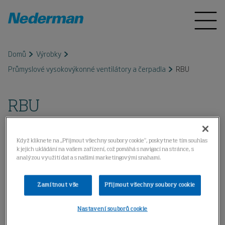
Domů
Výrobky
Průmyslové vysokovýkonné ventilátory a čerpadla
RBU
RBU
Když kliknete na „Přijmout všechny soubory cookie“, poskytnete tím souhlas
k jejich ukládání na vašem zařízení, což pomáhá s navigací na stránce, s
analýzou využití dat a s našimi marketingovými snahami.
Zamítnout vše
Přijmout všechny soubory cookie
Nastavení souborů cookie