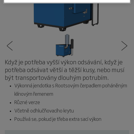
Když je potřeba vyšší výkon odsávání, když je
potřeba odsávat větší a těžší kusy, nebo musí
být transportovány dlouhým potrubím.
Výkonná jendotka s Rootsovým čerpadlem poháněným
klínovým řemenem
Různé verze
Včetně odhlučňovacího krytu
Používá se, pokud je třeba extra sací výkon