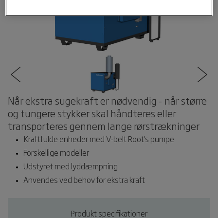
Når ekstra sugekraft er nødvendig - når større
og tungere stykker skal håndteres eller
transporteres gennem lange rørstrækninger
Kraftfulde enheder med V-belt Root's pumpe
Forskellige modeller
Udstyret med lyddæmpning
Anvendes ved behov for ekstra kraft
Produkt specifikationer