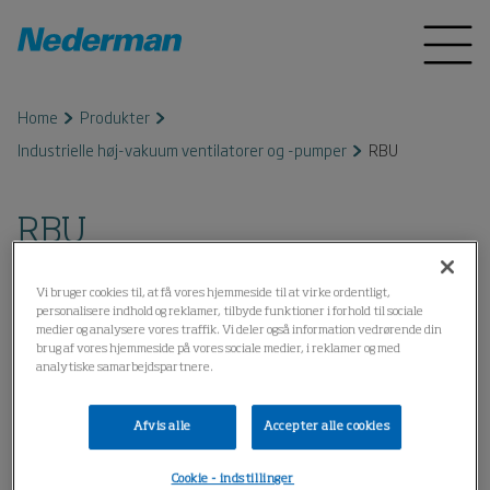
Home
Produkter
Industrielle høj-vakuum ventilatorer og -pumper
RBU
RBU
Vi bruger cookies til, at få vores hjemmeside til at virke ordentligt,
personalisere indhold og reklamer, tilbyde funktioner i forhold til sociale
medier og analysere vores traffik. Vi deler også information vedrørende din
brug af vores hjemmeside på vores sociale medier, i reklamer og med
analytiske samarbejdspartnere.
Afvis alle
Accepter alle cookies
Cookie - indstillinger