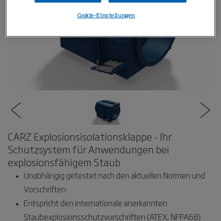
Cookie-Einstellungen
CARZ Explosionsisolationsklappe - Ihr
Schutzsystem für Anwendungen bei
explosionsfähigem Staub
Unabhängig getestet nach den aktuellen Normen und
Vorschriften
Entspricht den internationale anerkannten
Staubexplosionsschutzvorschriften (ATEX, NFPA68)