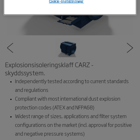
Cookie-inställningar
Explosionsisoleringsklaff CARZ -
skyddssystem.
Independently tested according to current standards
and regulations
Compliant with most international dust explosion
protection codes (ATEX and NFPA68)
Widest range of sizes, applications and filter system
configurations on the market (incl. approval for positive
and negative pressure systems)