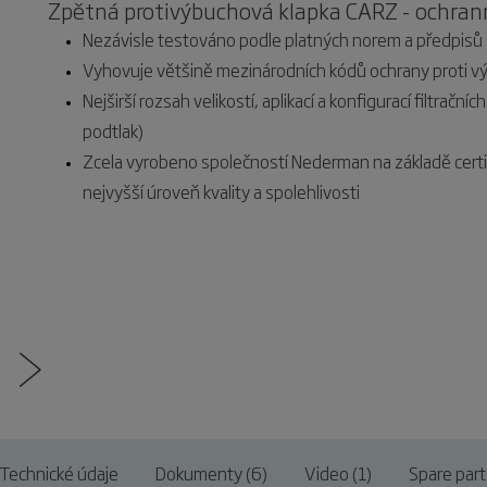
Zpětná protivýbuchová klapka CARZ - ochran
Nezávisle testováno podle platných norem a předpisů
Vyhovuje většině mezinárodních kódů ochrany proti 
Nejširší rozsah velikostí, aplikací a konfigurací filtrač
podtlak)
Zcela vyrobeno společností Nederman na základě certif
nejvyšší úroveň kvality a spolehlivosti
Technické údaje
Dokumenty (6)
Video (1)
Spare part