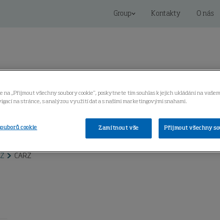
Group
Kontakty
O nás
e na „Přijmout všechny soubory cookie“, poskytnete tím souhlas k jejich ukládání na vašem
igací na stránce, s analýzou využití dat a s našimi marketingovými snahami.
oring
Servis
Centrum znalostí
souborů cookie
Zamítnout vše
Přijmout všechny so
RZ
CARZ