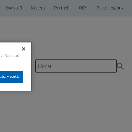
Investoři
Kariéra
Partneři
OEM
Zvolte region
 zařízení, což
ubory cookie