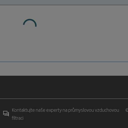
Kontaktujte naše experty na průmyslovou vzduchovou
©
filtraci