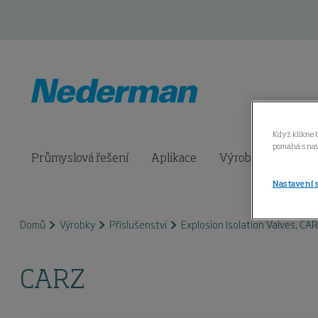
Když kliknet
pomáhá s nav
Průmyslová řešení
Aplikace
Výrobky
Monit
Nastavení 
Domů
Výrobky
Příslušenství
Explosion Isolation Valves, CA
CARZ