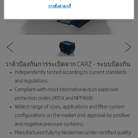
การตั้งค่าคุกกี้
วาล์วป้องกันการระเบิดจาก CARZ - ระบบป้องกัน
Independently tested according to current standards
and regulations
Compliant with most international dust explosion
protection codes (ATEX and NFPA68)
Widest range of sizes, applications and filter system
configurations on the market (incl. approval for positive
and negative pressure systems)
Manufactured fully by Nederman under certified quality