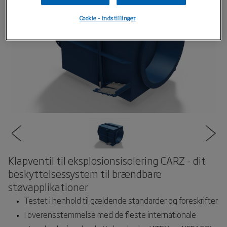
Cookie - indstillinger
Klapventil til eksplosionsisolering CARZ - dit
beskyttelsessystem til brændbare
støvapplikationer
Testet i henhold til gældende standarder og foreskrifter
I overensstemmelse med de fleste internationale