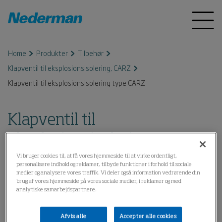
Home
Produkter
Tilbehør
Klapventil til eksplosionsisolering, CARZ
Klapventil til eksplosionsisolering type CARZ
Klapventil til
eksplosionsisolering type
CARZ
Vi bruger cookies til, at få vores hjemmeside til at virke ordentligt,
personalisere indhold og reklamer, tilbyde funktioner i forhold til sociale
medier og analysere vores traffik. Vi deler også information vedrørende din
brug af vores hjemmeside på vores sociale medier, i reklamer og med
analytiske samarbejdspartnere.
Afvis alle
Accepter alle cookies