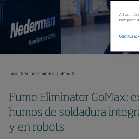
Al hacer clic
navegación de
Configuraci
Inicio
Fume Eliminator GoMax
Fume Eliminator GoMax: ex
humos de soldadura integra
y en robots