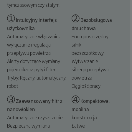
tymczasowym czy stałym.
➀
➁
Intuicyjny interfejs
Bezobsługowa
użytkownika
dmuchawa
Automatyczne włączanie,
Energooszczędny
wyłączanie i regulacja
silnik
przepływu powietrza
bezszczotkowy
Alerty dotyczące wymiany
Wytwarzanie
pojemnika na pyły i filtra
silnego przepływu
Tryby: Ręczny, automatyczny,
powietrza
robot
Ciągłość pracy
➂
➃
Zaawansowany filtr z
Kompaktowa,
nanowłókien
mobilna
Automatyczne czyszczenie
konstrukcja
Bezpieczna wymiana
Łatwe