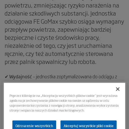
powietrzu, zmniejszając ryzyko narażenia na
działanie szkodliwych substancji. Jednostka
odciągowa FE GoMax szybko osiąga wymagany
przepływ powietrza, zapewniając bardziej
bezpieczne i czyste środowisko pracy,
niezależnie od tego, czy jest uruchamiana
ręcznie, czy też automatycznie sterowana
przez palnik spawalniczy lub robota.
✔ Wydajność
– jednostka zoptymalizowana do odciągu z
uchwytu, pasuje do wszystkich palników spawalniczych i
zapewnia wydajne odprowadzanie dymów bezpośrednio u
Poprzez kliknięcie na „Akceptacja wszystkich plików cookie” jest wyrażona
źródła.
zgoda na przechowywanie plików cookie na swoim urządzeniu w celu
usprawnienia korzystania z nawigacji strony, analizowania wykorzystania
strony i wsparcia naszych działań marketingowych.
✔ Inteligencja
– bezproblemowa integracja zarówno w
przypadku spawania zrobotyzowanego, jak i cobotem,
Odrzucenie wszystkich
Akceptuj wszystkie pliki cookie