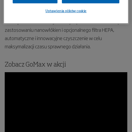
zapewniająca stały przepływ powietrza w procesach
spawania automatycznego i ręcznego.
Ustawienia plików cookie
✔ Bezpieczeństwo
– wysoka wydajność filtrowania dzięki
zastosowaniu nanowłókien i opcjonalnego filtra HEPA,
automatyczne i innowacyjne czyszczenie w celu
maksymalizacji czasu sprawnego działania.
Zobacz GoMax w akcji