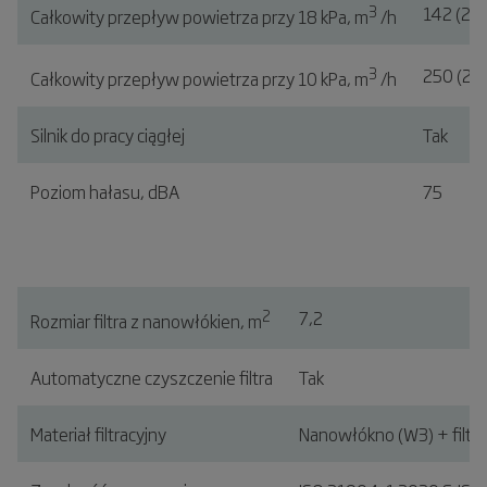
3
142 (25
Całkowity przepływ powietrza przy 18 kPa, m
/h
3
250 (25
Całkowity przepływ powietrza przy 10 kPa, m
/h
Silnik do pracy ciągłej
Tak
Poziom hałasu, dBA
75
2
7,2
Rozmiar filtra z nanowłókien, m
Automatyczne czyszczenie filtra
Tak
Materiał filtracyjny
Nanowłókno (W3) + filtr 