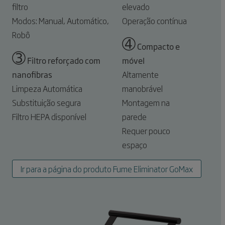
filtro
elevado
Modos: Manual, Automático,
Operação contínua
Robô
➃
Compacto e
➂
Filtro reforçado com
móvel
nanofibras
Altamente
Limpeza Automática
manobrável
Substituição segura
Montagem na
Filtro HEPA disponível
parede
Requer pouco
espaço
Ir para a página do produto Fume Eliminator GoMax